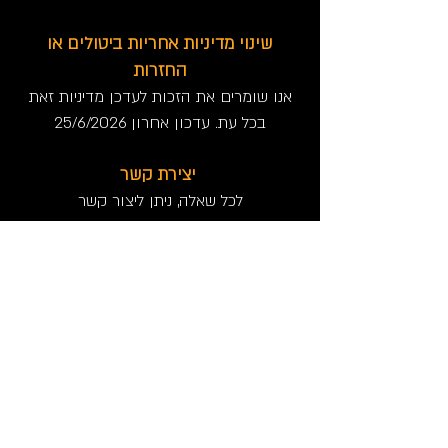
שינוי מדיניות אחריות ביטולים או
החזרות
אנו שומרים את הזכות לעדכן מדיניות זאת
בכל עת. עדכון אחרון 25/6/2026
יצירת קשר
לכל שאלה, ניתן ליצור קשר
בטלפון:
08-6180180
או בדוא"ל:
decof2022@gmail.com
מידע שימושי
אחריות ביטולים והחזרות
תנאי שימוש באתר
מדיניות הפרטיות